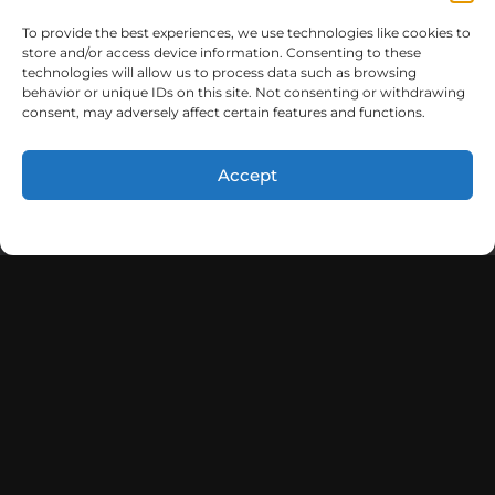
To provide the best experiences, we use technologies like cookies to
store and/or access device information. Consenting to these
technologies will allow us to process data such as browsing
behavior or unique IDs on this site. Not consenting or withdrawing
consent, may adversely affect certain features and functions.
Accept
Opt-out preferences
Con más de dos décadas de experiencia en Banca
Empresarial y Corporativa, Análisis Financiero para
Facilidades Crediticias y Evaluación de Proyectos de
Inversión, aportamos una riqueza de conocimientos.
Nuestra destreza se extiende a la gestión de carteras
diversas para inversores locales e internacionales, facilitando
inversiones en empresas mediante acciones, deuda
subordinada y diversos mecanismos de inversión. La gestión